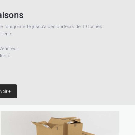
raisons
le fourgonnette jusqu’à des porteurs de 19 tonnes
lients.
 Vendredi.
local.
voir +