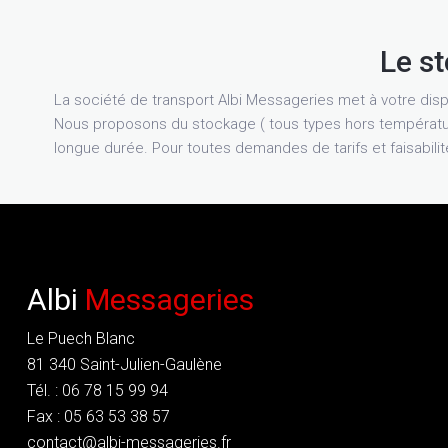
Le s
La société de transport Albi Messageries met à votre disp
Nous proposons du stockage ( tous types hors températu
longue durée. Pour toutes demandes de tarifs et faisabili
Albi
Messageries
Le Puech Blanc
81 340 Saint-Julien-Gaulène
Tél. : 06 78 15 99 94
Fax : 05 63 53 38 57
contact@albi-messageries.fr