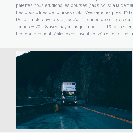
palettes nous étudions les courses (taxis colis) à la dema
Les possibilités de courses d’Albi Messageries près d’Albi 
De la simple enveloppe jusqu’à 11 tonnes de charges ou 5
tonnes – 20 m3 avec hayon jusqu’au porteur 19 tonnes en t
Les courses sont réalisables suivant les véhicules et chau