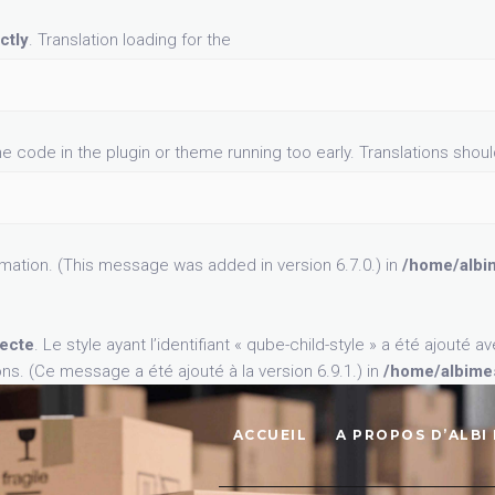
ACCUEIL
A PROPOS D’ALBI
ctly
. Translation loading for the
me code in the plugin or theme running too early. Translations shou
mation. (This message was added in version 6.7.0.) in
/home/albim
recte
. Le style ayant l’identifiant « qube-child-style » a été ajout
ons. (Ce message a été ajouté à la version 6.9.1.) in
/home/albimes
ACCUEIL
A PROPOS D’ALBI