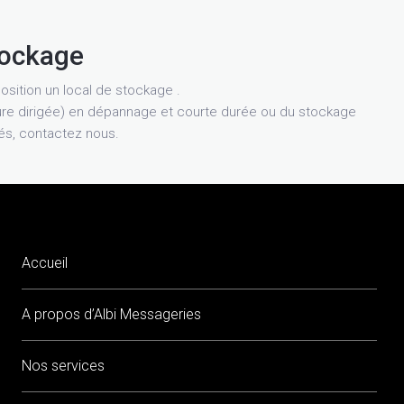
tockage
osition un local de stockage .
re dirigée) en dépannage et courte durée ou du stockage
tés, contactez nous.
Accueil
A propos d’Albi Messageries
Nos services