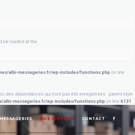
 MESSAGERIES
NOS SERVICES
CONTACT
ld be loaded at the
es/albi-messageries.fr/wp-includes/functions.php
on line
é avec des dépendances qui n’ont pas été enregistrées : parent-style.
/albi-messageries.fr/wp-includes/functions.php
on line
6131
 MESSAGERIES
NOS SERVICES
CONTACT