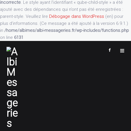
incorrecte
. Le style ayant l’identifiant « qube-child-style » a été
ajouté avec des dépendances qui n’ont pas été enregistrées :
parent-style. Veuillez lire
Débogage dans WordPress
(en) pour
plus d’informations. (Ce message a été ajouté à la version 6.9.1.)
in
/home/albimes/albi-messageries.fr/wp-includes/functions.php
on line
6131